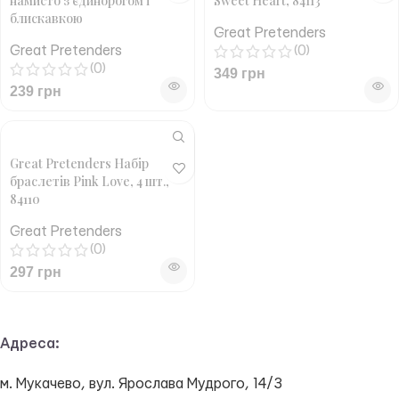
намисто з єдинорогом і
Sweet Heart, 84113
блискавкою
Great Pretenders
Great Pretenders
(0)
(0)
349
грн
239
грн
Great Pretenders Набір
браслетів Pink Love, 4 шт.,
84110
Great Pretenders
(0)
297
грн
Адреса:
м. Мукачево, вул. Ярослава Мудрого, 14/3