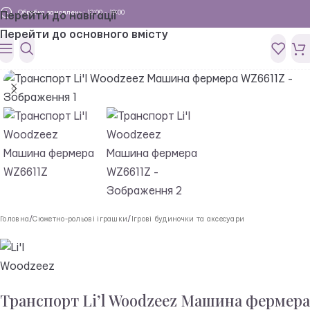
Обробка замовлень: 10:00 - 19:00
Перейти до навігації
Перейти до основного вмісту
Головна
/
Сюжетно-рольові іграшки
/
Ігрові будиночки та аксесуари
Транспорт Li’l Woodzeez Машина фермера