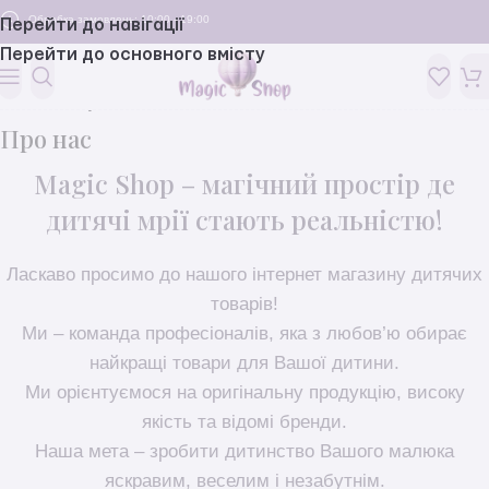
Обробка замовлень: 10:00 - 19:00
Перейти до навігації
Перейти до основного вмісту
Головна
/
Про нас
Про нас
Magic Shop – магічний простір де
дитячі мрії стають реальністю!
Ласкаво просимо до нашого інтернет магазину дитячих
товарів!
Ми – команда професіоналів, яка з любов’ю обирає
найкращі товари для Вашої дитини.
Ми орієнтуємося на оригінальну продукцію, високу
якість та відомі бренди.
Наша мета – зробити дитинство Вашого малюка
яскравим, веселим і незабутнім.