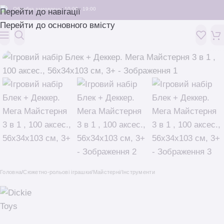
Обробка замовлень: 10:00 - 19:00
Перейти до навігації
Перейти до основного вмісту
Головна
/
Сюжетно-рольові іграшки
/
Майстерні/Інструменти