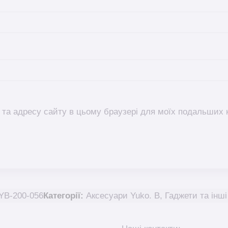
l, та адресу сайту в цьому браузері для моїх подальших 
YB-200-056
Категорії:
Аксесуари Yuko. B
,
Гаджети та інш