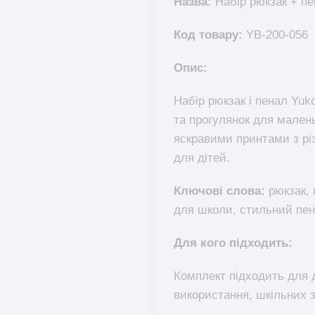
Назва:
Набір рюкзак + пен
Код товару:
YB-200-056
Опис:
Набір рюкзак і пенал Yuko
та прогулянок для мален
яскравими принтами з рі
для дітей.
Ключові слова:
рюкзак, 
для школи, стильний пен
Для кого підходить:
Комплект підходить для д
використання, шкільних з