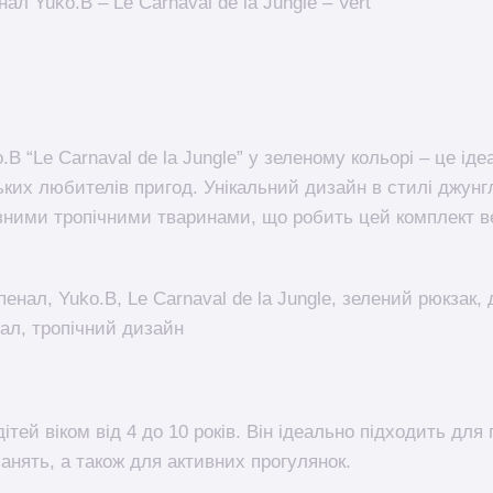
ал Yuko.B – Le Carnaval de la Jungle – Vert
.B “Le Carnaval de la Jungle” у зеленому кольорі – це і
ьких любителів пригод. Унікальний дизайн в стилі джун
зними тропічними тваринами, що робить цей комплект 
пенал, Yuko.B, Le Carnaval de la Jungle, зелений рюкзак,
ал, тропічний дизайн
ітей віком від 4 до 10 років. Він ідеально підходить для
анять, а також для активних прогулянок.