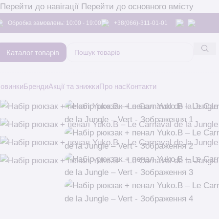
Перейти до навігації
Перейти до основного вмісту
Обробка замовлень: 10:00 - 19:00
+38(066)-311-01-01
Каталог товарів
овинки
Бренди
Акції та знижки
Про нас
Контакти