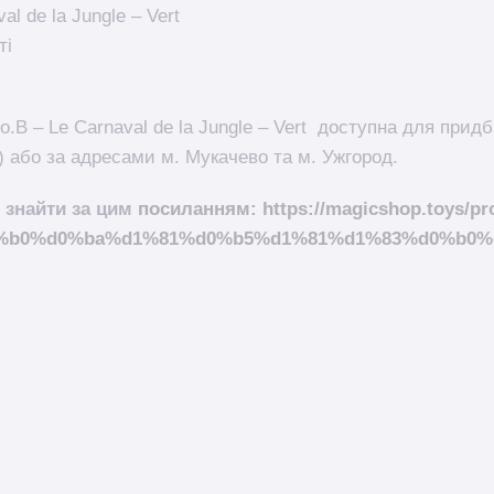
al de la Jungle – Vert
ті
o.B – Le Carnaval de la Jungle – Vert доступна для прид
 або за адресами м. Мукачево та м. Ужгород.
 знайти за цим
посиланням: https://magicshop.toys/pro
/%d0%b0%d0%ba%d1%81%d0%b5%d1%81%d1%83%d0%b0%