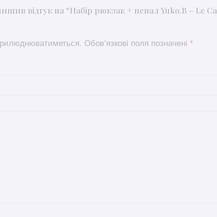
шив відгук на “Набір рюкзак + пенал Yuko.B – Le Carn
оприлюднюватиметься.
Обов’язкові поля позначені
*