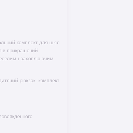
деальний комплект для шкіл
глів прикрашений
веселим і захоплюючим
 дитячий рюкзак, комплект
 повсякденного