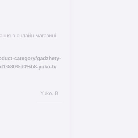
бання в онлайн магазині
duct-category/gadzhety-
d1%80%d0%b8-yuko-b/
Yuko. B