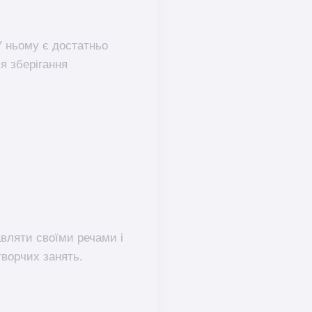
 ньому є достатньо
я зберігання
равляти своїми речами і
творчих занять.