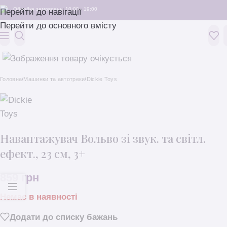
Обробка замовлень: 10:00 - 19:00
Перейти до навігації
Перейти до основного вмісту
Головна
/
Машинки та автотреки
/
Dickie Toys
Навантажувач Вольво зi звук. та свiтл.
ефект., 23 см, 3+
859
грн
Немає в наявності
Додати до списку бажань