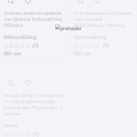
3D розмальовка по крапкам
3D розмальовка по крапкам
для дівчаток Melissa&Doug
для хлопчиків
(MD9963)
Melissa&Doug (MD9964)
Melissa&Doug
Melissa&Doug
(0)
(0)
450
грн
450
грн
6004140 Набір для творчості
3 в 1, багаторазова водна
розмальовка *Транспорт*, 6
аркушів
Avenir
(0)