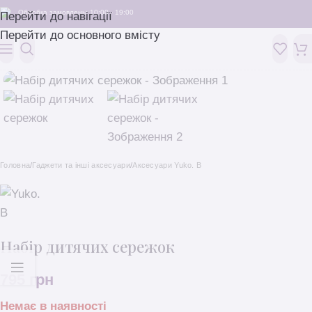
Обробка замовлень: 10:00 - 19:00
Перейти до навігації
Перейти до основного вмісту
Головна
/
Гаджети та інші аксесуари
/
Аксесуари Yuko. B
Набір дитячих сережок
795
грн
Немає в наявності