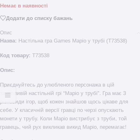
Немає в наявності
Додати до списку бажань
Опис
Назва:
Настільна гра Games Маріо у трубі (T73538)
Код товару:
T73538
Опис:
Приєднуйтесь до улюбленого персонажа в цій
захопливій настільній грі “Маріо у трубі”. Гра має 3
різновиди ігор, щоб кожен знайшов щось цікаве для
себе. У класичній версії гравці по черзі опускають
монети у трубу. Коли Маріо вистрибує з труби, той
гравець, чий рух викликав викид Маріо, перемагає!