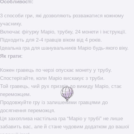
Особливості:
3 способи гри, які дозволяють розважатися кожному
учаснику.
Включає фігурку Маріо, трубку, 24 монети і інструкції.
Підходить для 2-4 гравців віком від 4 років.
Ідеальна гра для шанувальників Маріо будь-якого віку.
Як грати:
Кожен гравець по черзі опускає монету у трубу.
Спостерігайте, коли Маріо вискакує з труби.
Той гравець, чий рух призвів до викиду Маріо, стає
переможцем.
Продовжуйте гру із залишеними гравцями до
досягнення переможця.
Ця захоплива настільна гра “Маріо у трубі” не лише
забавить вас, але й стане чудовим додатком до вашої