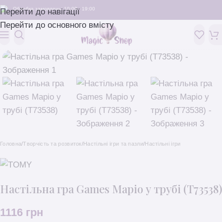
Обробка замовлень: 10:00 - 19:00
Перейти до навігації
Перейти до основного вмісту
Головна
/
Творчість та розвиток
/
Настільні ігри та пазли
/
Настільні ігри
Настільна гра Games Маріо у трубі (T73538)
1116
грн