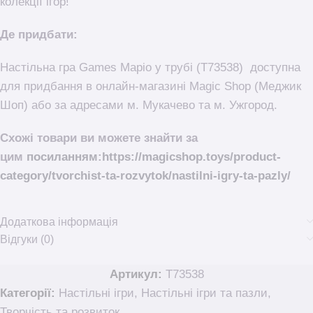
колекції ігор!
Де придбати:
Настільна гра Games Маріо у трубі (T73538) доступна
для придбання в онлайн-магазині Magic Shop (Меджик
Шоп) або за адресами м. Мукачево та м. Ужгород.
Схожі товари ви можете знайти за
цим
посиланням
:
https://magicshop.toys/product-
category/tvorchist-ta-rozvytok/nastilni-igry-ta-pazly/
Додаткова інформація
Відгуки (0)
Артикул:
T73538
Категорії:
Настільні ігри
,
Настільні ігри та пазли
,
Творчість та розвиток