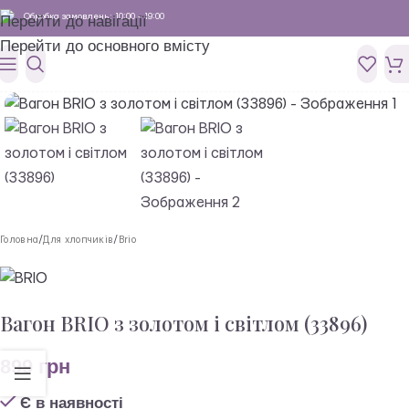
Обробка замовлень: 10:00 - 19:00
Перейти до навігації
Перейти до основного вмісту
Головна
/
Для хлопчиків
/
Brio
Вагон BRIO з золотом і світлом (33896)
899
грн
Є в наявності