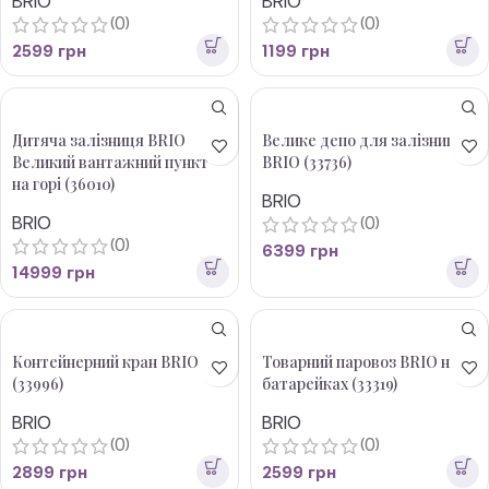
BRIO
BRIO
(0)
(0)
2599
грн
1199
грн
Дитяча залізниця BRIO
Велике депо для залізниці
Великий вантажний пункт
BRIO (33736)
на горі (36010)
BRIO
BRIO
(0)
(0)
6399
грн
14999
грн
Контейнерний кран BRIO
Товарний паровоз BRIO на
(33996)
батарейках (33319)
BRIO
BRIO
(0)
(0)
2899
грн
2599
грн