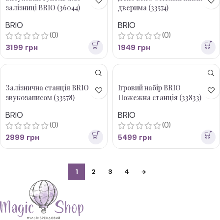
залізниці BRIO (36044)
дверима (33574)
BRIO
BRIO
(0)
(0)
3199
грн
1949
грн
Залізнична станція BRIO зі
Ігровий набір BRIO
звукозаписом (33578)
Пожежна станція (33833)
BRIO
BRIO
(0)
(0)
2999
грн
5499
грн
1
2
3
4
→