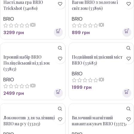
Настільна гра BRIO
Вагон BRIO з золотом і
Trickshot (34080)
світлом (33896)
BRIO
BRIO
(0)
(0)
3299
грн
899
грн
Ігровий набір BRIO
Подвійний підвісний міст
Поліцейський відділок
BRIO (33683)
(33813)
BRIO
BRIO
(0)
(0)
1999
грн
2499
грн
Локомотив для залізниці
Вилочний магнітний
BRIO на р/у (33213)
навантажувач BRIO (33573)