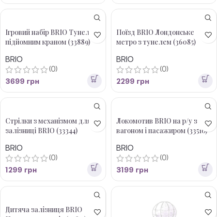
Ігровий набір BRIO Тунель з
Поїзд BRIO Лондонське
підйомним краном (33889)
метро з тунелем (36085)
BRIO
BRIO
(0)
(0)
3699
грн
2299
грн
Стрілки з механізмом для
Локомотив BRIO на р/у з
залізниці BRIO (33344)
вагоном і пасажиром (33510)
BRIO
BRIO
(0)
(0)
1299
грн
3199
грн
Дитяча залізниця BRIO