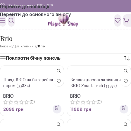
Обробка замовлень: 10:00 - 19:00
Перейти до навігації
Перейти до основного вмісту
Brio
Головна
/
Для хлопчиків
/
Brio
Показати бічну панель
Поїзд BRIO на батарейках і з
Велика дитяча залізниця
паром (33884)
BRIO Smart Tech (33972)
BRIO
BRIO
(0)
(0)
2699
грн
11999
грн