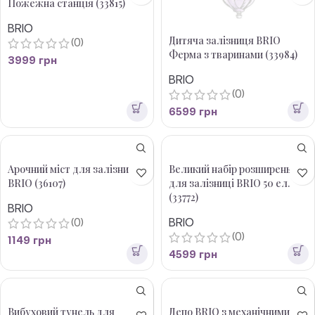
Пожежна станція (33815)
BRIO
Дитяча залізниця BRIO
(0)
Ферма з тваринами (33984)
3999
грн
BRIO
(0)
6599
грн
Арочний міст для залізниці
Великий набір розширень
BRIO (36107)
для залізниці BRIO 50 ел.
(33772)
BRIO
(0)
BRIO
(0)
1149
грн
4599
грн
Вибуховий тунель для
Депо BRIO з механічними