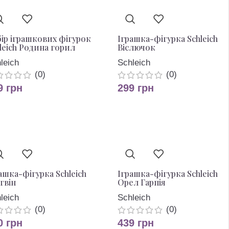
ір іграшкових фігурок
Іграшка-фігурка Schleich
leich Родина горил
Віслючок
leich
Schleich
(0)
(0)
9
грн
299
грн
ашка-фігурка Schleich
Іграшка-фігурка Schleich
гвін
Орел Гарпія
leich
Schleich
(0)
(0)
0
грн
439
грн