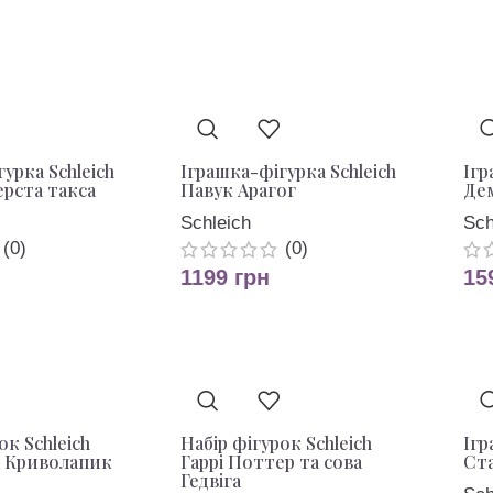
урка Schleich
Іграшка-фігурка Schleich
Ігр
рста такса
Павук Арагог
Де
Schleich
Sch
(0)
(0)
1199
грн
15
ок Schleich
Набір фігурок Schleich
Ігр
а Криволапик
Гаррі Поттер та сова
Ста
Гедвіга