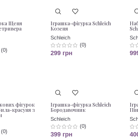
урка Щеня
Іграшка-фігурка Schleich
Наб
етривера
Козеня
Sch
Schleich
Sch
(0)
(0)
299
грн
99
шкових фігурок
Іграшка-фігурка Schleich
Ігр
била-красуня з
Бородавочник
Пін
и
Schleich
Sch
(0)
(0)
399
грн
40