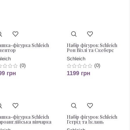
ашка-фігурка Schleich
Набір фігурок Schleich
ментор
Рон Візлі та Скеберс
leich
Schleich
(0)
(0)
99
грн
1199
грн
ашка-фігурка Schleich
Набір фігурок Schleich
роанглійська вівчарка
Гегрід та Іклань