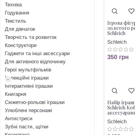
Техніка
Годування
Текстиль
Ігрова фіг
золотого р
Для дівчаток
Schleich
Творчість та розвиток
Schleich
Конструктори
Гаджети та інші аксессуари
350
грн
Для активного відпочинку
Герої мультфільмів
Колекційні іграшки
Інтерактивні іграшки
Книгарня
Набір ігра
Сюжетно-рольові іграшки
Schleich Ко
Улюблені персонажі
аксесуарам
Антистреси
Schleich
Зубні пасти, щітки
Косметика