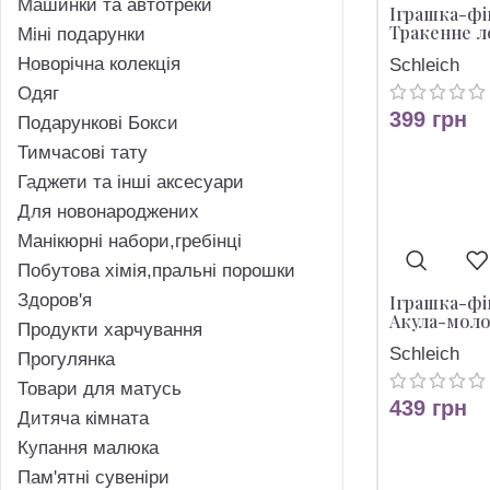
Машинки та автотреки
Іграшка-фіг
Тракенне 
Міні подарунки
Новорічна колекція
Schleich
Одяг
399
грн
Подарункові Бокси
Тимчасові тату
Гаджети та інші аксесуари
Для новонароджених
Манікюрні набори,гребінці
Побутова хімія,пральні порошки
Здоров'я
Іграшка-фіг
Акула-мол
Продукти харчування
Schleich
Прогулянка
Товари для матусь
439
грн
Дитяча кімната
Купання малюка
Пам'ятні сувеніри