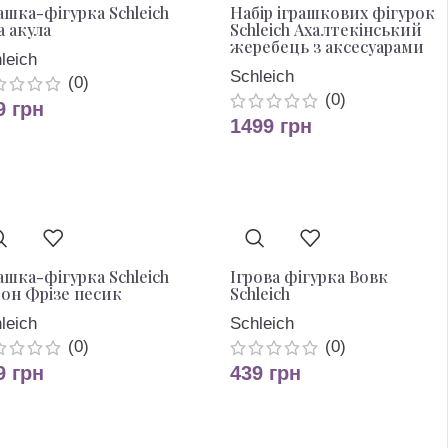
ашка-фігурка Schleich
Набір іграшкових фігурок
а акула
Schleich Ахалтекінський
жеребець з аксесуарами
leich
Schleich
(0)
(0)
9
грн
1499
грн
ашка-фігурка Schleich
Ігрова фігурка Вовк
он Фрізе песик
Schleich
leich
Schleich
(0)
(0)
9
грн
439
грн