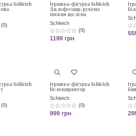
урка Schleich
Іграшка-фігурка Schleich
Ігр
лоша
Дилофозавр, рухома
Біл
нижня щелепа
Sch
Schleich
(0)
(0)
55
1199
грн
урка Schleich
Іграшка-фігурка Schleich
Ігр
от
Велоцираптор
Біш
Schleich
Sch
(0)
(0)
999
грн
29