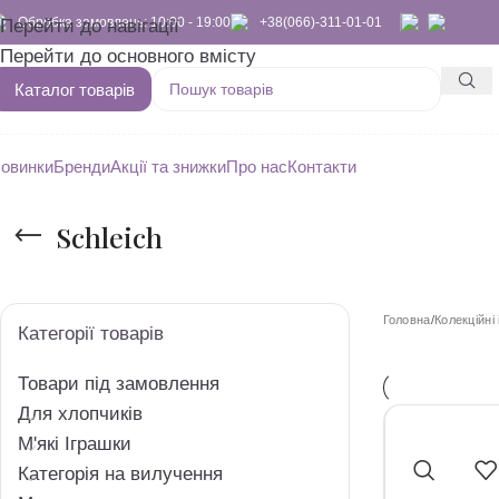
Обробка замовлень: 10:00 - 19:00
+38(066)-311-01-01
Перейти до навігації
Перейти до основного вмісту
Каталог товарів
овинки
Бренди
Акції та знижки
Про нас
Контакти
Schleich
Головна
/
Колекційні
Категорії товарів
Товари під замовлення
Для хлопчиків
M'які Іграшки
Категорія на вилучення