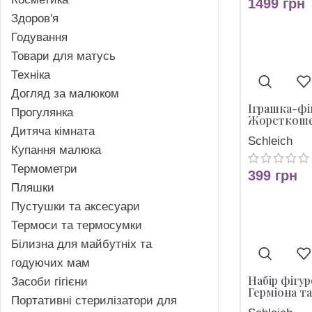
1499
грн
Здоров'я
Годування
Товари для матусь
Техніка
Догляд за малюком
Іграшка-фіг
Прогулянка
Жорсткоше
Дитяча кімната
Schleich
Купання малюка
Термометри
399
грн
Пляшки
Пустушки та аксесуари
Термоси та термосумки
Білизна для майбутніх та
годуючих мам
Набір фігур
Засоби гігієни
Герміона т
Портативні стерилізатори для