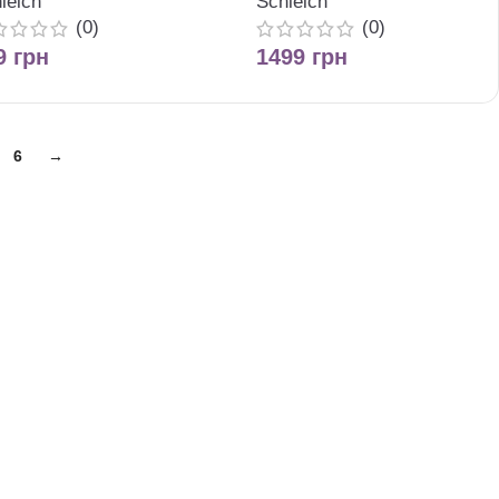
leich
Schleich
(0)
(0)
9
грн
1499
грн
6
→