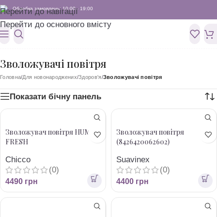
Обробка замовлень: 10:00 - 19:00
Перейти до навігації
Перейти до основного вмісту
Зволожувачі повітря
Головна
/
Для новонароджених
/
Здоров'я
/
Зволожувачі повітря
Показати бічну панель
Зволожувач повітря HUMI
Зволожувач повітря
FRESH
(8426420062602)
Chicco
Suavinex
(0)
(0)
4490
грн
4400
грн