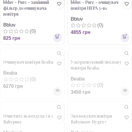
bbluv – Pure – замінний
bbluv – Pure – очищувач
фільтр до очищувача
повітря HEPA 3-в1
повітря
Bbluv
Bbluv
(0)
(0)
4855
грн
825
грн
Очищувач повітря Beaba
Ультразвуковий зволожувач
повітря Beaba
Beaba
Beaba
(0)
(0)
6270
грн
3450
грн
Очиститель воздуха 5 в 1
Зволожувач повітря
Babypure
Babymoov Hygro+