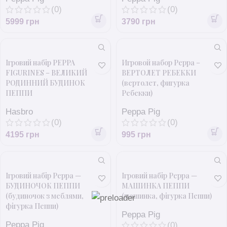
(0)
(0)
5999
грн
3790
грн
Ігровий набір PEPPA
Игровой набор Peppa –
FIGURINES – ВЕЛИКИЙ
ВЕРТОЛЕТ РЕБЕККИ
РОДИННИЙ БУДИНОК
(вертолет, фигурка
ПЕППИ
Ребекки)
Hasbro
Peppa Pig
(0)
(0)
4195
грн
995
грн
Ігровий набір Peppa —
Ігровий набір Peppa —
БУДИНОЧОК ПЕППИ
МАШИНКА ПЕППИ
(будиночок з меблями,
(машинка, фігурка Пеппи)
фігурка Пеппи)
Peppa Pig
Peppa Pig
(0)