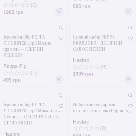
(0)
995
грн
1995
грн
Ігровий набір PEPPA
Ігровий набір PEPPA
FIGURINES серії Модне
FIGURINES – ДИТЯЧИЙ
пригода — ОДЯГНИ
САДОК ПЕППИ
РЕБЕККУ
Hasbro
Peppa Pig
(0)
(0)
1995
грн
499
грн
Ігровий набір PEPPA
Набір з аксесуарами
FIGURINES серії Моменти з
стиліста у валізці Peppa Pig
Пеппою – СЕСТРИЧКИ НА
Hasbro
ПРОГУЛЯНЦІ
(0)
Hasbro
959
грн