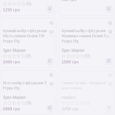
(0)
1255
грн
Ігровий набір з фігурками
Ігровий набір з фігурками
Місто свинки Пеппи ТМ
Машинка свинки Пеппи ТМ
Peppa Pig
Peppa Pig
Spin Master
Spin Master
(0)
(0)
3499
грн
1599
грн
Мега набір з фігурками ТМ
Свинка Пеппа – Колискові
Peppa Pig
перед сном
Spin Master
Hasbro
(0)
(0)
5999
грн
2299
грн