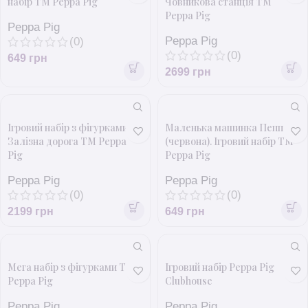
набір ТМ Peppa Pig
Човникова станція ТМ
Peppa Pig
Peppa Pig
Peppa Pig
(0)
(0)
649
грн
2699
грн
Ігровий набір з фігурками
Маленька машинка Пеппи
Залізна дорога ТМ Peppa
(червона). Ігровий набір ТМ
Pig
Peppa Pig
Peppa Pig
Peppa Pig
(0)
(0)
2199
грн
649
грн
Мега набір з фігурками ТМ
Ігровий набір Peppa Pig
Peppa Pig
Clubhouse
Peppa Pig
Peppa Pig