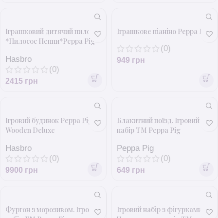
Іграшковий дитячий пилосос
Іграшкове піаніно Peppa Pic
*Пилосос Пеппи*Peppa Pig
(0)
Hasbro
949
грн
(0)
2415
грн
Ігровий будинок Peppa Pig
Блакитний поїзд. Ігровий
Wooden Deluxe
набір ТМ Peppa Pig
Hasbro
Peppa Pig
(0)
(0)
9900
грн
649
грн
Фургон з морозивом. Ігровий
Ігровий набір з фігурками