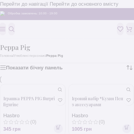
Перейти до навігації
Перейти до основного вмісту
Обробка замовлень: 10:00 - 19:00
Peppa Pig
Головна
/
Улюблені персонажі
/
Peppa Pig
Показати бічну панель
Іграшка PEPPA PIG Surprise
Ігровий набір *Кухня Пеппи*
figurine
з аксесуарами
Hasbro
Hasbro
(0)
(0)
345
грн
1005
грн