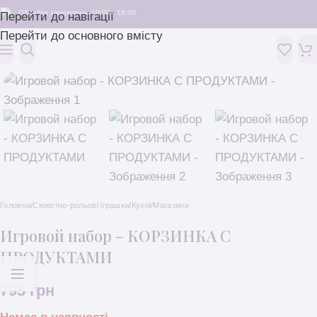
Обробка замовлень: 10:00 - 19:00
Перейти до навігації
Перейти до основного вмісту
Головна
/
Сюжетно-рольові іграшки
/
Кухні/Магазини
Игровой набор – КОРЗИНКА С
ПРОДУКТАМИ
795
грн