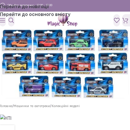
Обробка замовлень: 10:00 - 19:00
Перейти до навігації
Перейти до основного вмісту
Головна
/
Машинки та автотреки
/
Колекційні моделі