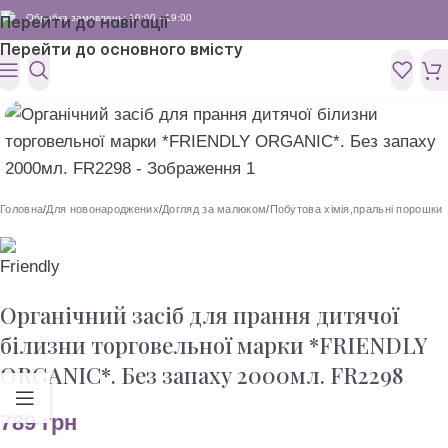
Обробка замовлень: 10:00 - 19:00
Перейти до навігації
Перейти до основного вмісту
Головна
/
Для новонароджених
/
Догляд за малюком
/
Побутова хімія,пральні порошки
Органічний засіб для прання дитячої
білизни торговельної марки *FRIENDLY
ORGANIC*. Без запаху 2000мл. FR2298
789
грн