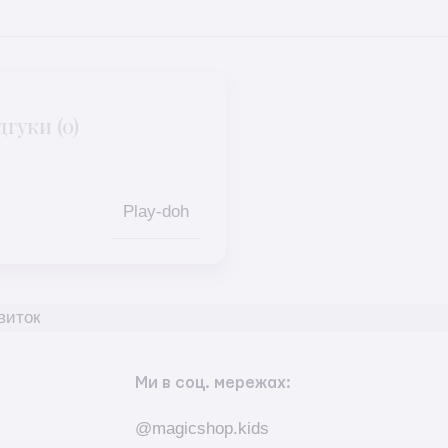
дгуки (0)
Play-doh
виток
Ми в соц. мережах:
@magicshop.kids