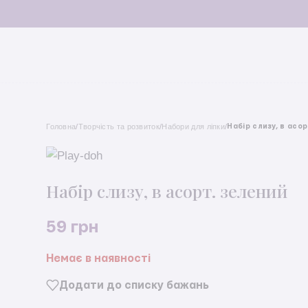
Головна
/
Творчість та розвиток
/
Набори для ліпки
/
Набір cлизу, в асо
Набір cлизу, в асорт. зелений
59
грн
Немає в наявності
Додати до списку бажань