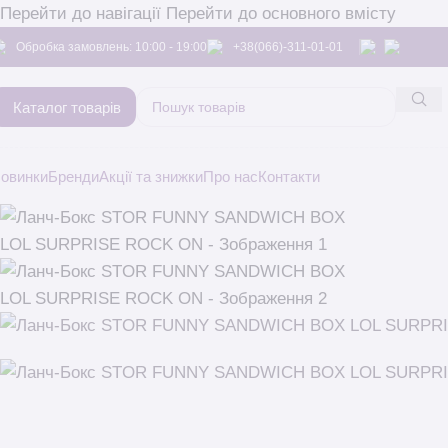
Перейти до навігації
Перейти до основного вмісту
Обробка замовлень: 10:00 - 19:00
+38(066)-311-01-01
Каталог товарів
овинки
Бренди
Акції та знижки
Про нас
Контакти