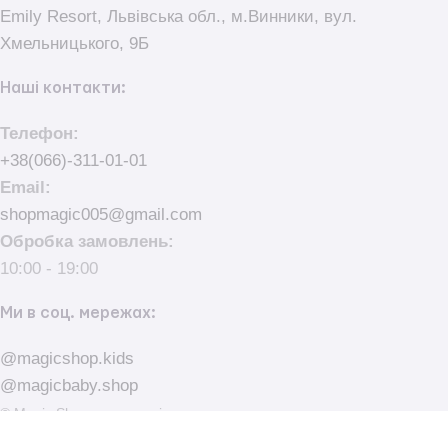
Emily Resort, Львівська обл., м.Винники, вул.
Хмельницького, 9Б
Наші контакти:
Телефон:
+38(066)-311-01-01
Email:
shopmagic005@gmail.com
Обробка замовлень:
10:00 - 19:00
Ми в соц. мережах:
@magicshop.kids
@magicbaby.shop
© Magic Shop - магазин іграшок та товари для немовлят.
made with
by
elementarno.studio