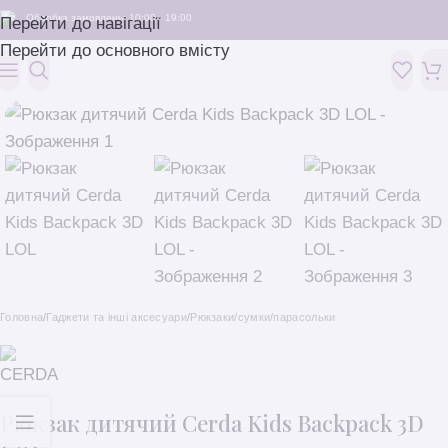
Обробка замовлень: 10:00 - 19:00
Перейти до навігації
Перейти до основного вмісту
Головна
/
Гаджети та інші аксесуари
/
Рюкзаки/сумки/парасольки
Рюкзак дитячий Cerda Kids Backpack 3D