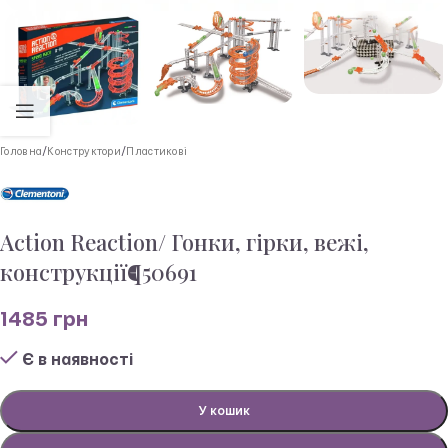
Головна
/
Конструктори
/
Пластикові
Action Reaction/ Гонки, гірки, вежі,
конструкції¶50691
1485
грн
Є в наявності
У кошик