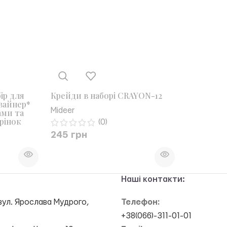
бір для
Крейди в наборі CRAYON-12
зайнер*
Mideer
ами та
рінок
(0)
245
грн
Наші контакти:
вул. Ярослава Мудрого,
Телефон:
+38(066)-311-01-01