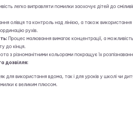
ість легко виправляти помилки заохочує дітей до смілив
ння олівця та контроль над лінією, а також використання
ординацію рухів.
ть:
Процес малювання вимагає концентрації, а можливіст
у до кінця.
ота з різноманітними кольорами покращує їх розпізнаванн
а дозвілля:
 як для використання вдома, так і для уроків у школі чи ди
омилки є великим плюсом.