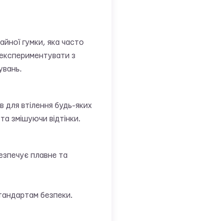
йної гумки, яка часто
о експериментувати з
увань.
в для втілення будь-яких
та змішуючи відтінки.
езпечує плавне та
тандартам безпеки.