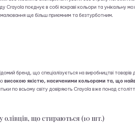
ду Crayola поєднує в собі яскраві кольори та унікальну м
 малювання ще більш приємним та безтурботним.
ідомий бренд, що спеціалізується на виробництві товарів д
єю
високою якістю, насиченими кольорами та, що най
атьки по всьому світу довіряють Crayola вже понад столітт
 олівців, що стираються (10 шт.)