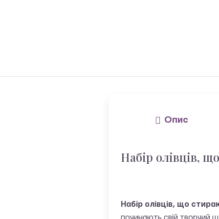
Опис
Набір олівців, що
Набір олівців, що стираю
починають свій творчий ш