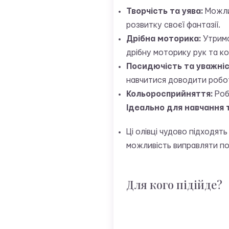
Творчість та уява:
Можлив
розвитку своєї фантазії.
Дрібна моторика:
Утрима
дрібну моторику рук та ко
Посидючість та уважніс
навчитися доводити робот
Кольоросприйняття:
Роб
Ідеально для навчання т
Ці олівці чудово підходять
можливість виправляти п
Для кого підійде?