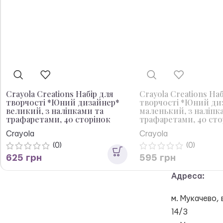
Crayola Creations Набір для
Crayola Creations На
творчості *Юний дизайнер*
творчості *Юний ди
великий, з наліпками та
маленький, з наліпк
трафаретами, 40 сторінок
трафаретами, 40 сто
Crayola
Crayola
(0)
(0)
625
грн
595
грн
Адреса:
м. Мукачево, 
14/3