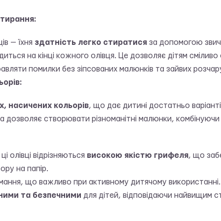
стирання:
ців — їхня
здатність легко стиратися
за допомогою звича
диться на кінці кожного олівця. Це дозволяє дітям смілив
равляти помилки без зіпсованих малюнків та зайвих розчар
ьорів:
х, насичених кольорів
, що дає дитині достатньо варіанті
ра дозволяє створювати різноманітні малюнки, комбінуючи 
 ці олівці відрізняються
високою якістю грифеля
, що заб
ору на папір.
 ламання, що важливо при активному дитячому використанні.
ними та безпечними
для дітей, відповідаючи найвищим с