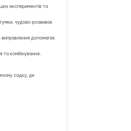
іших експериментів та
 гумки, чудово розвиває
ь виправлення допомагає
я та комбінування.
тячому садку, де