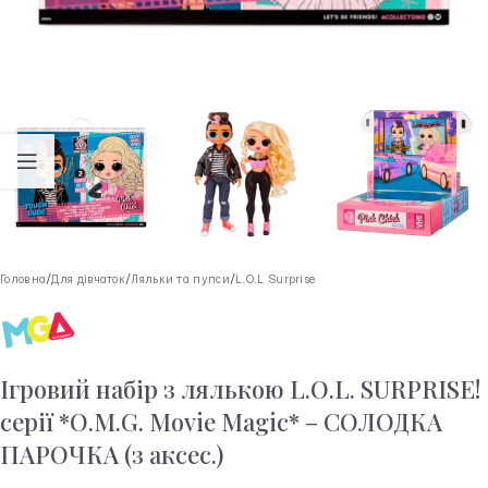
Головна
/
Для дівчаток
/
Ляльки та пупси
/
L.O.L Surprise
Ігровий набір з лялькою L.O.L. SURPRISE!
серії *O.M.G. Movie Magic* – СОЛОДКА
ПАРОЧКА (з аксес.)