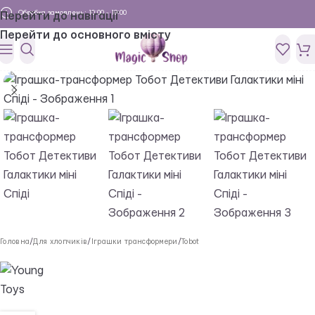
Обробка замовлень: 10:00 - 19:00
Перейти до навігації
Перейти до основного вмісту
Головна
/
Для хлопчиків
/
Іграшки трансформери
/
Tobot