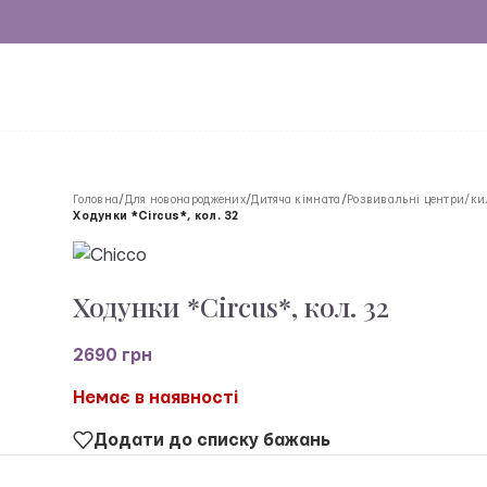
Головна
/
Для новонароджених
/
Дитяча кімната
/
Розвивальні центри/к
Ходунки *Circus*, кол. 32
Ходунки *Circus*, кол. 32
2690
грн
Немає в наявності
Додати до списку бажань