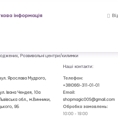
кова інформація
Ві
роджених
,
Розвивальні центри/килимки
Наші контакти:
вул. Ярослава Мудрого,
Телефон:
+38(066)-311-01-01
ул. Івана Чендея, 10а
Email:
Львівська обл., м.Винники,
shopmagic005@gmail.com
цького, 9Б
Обробка замовлень:
10:00 - 19:00