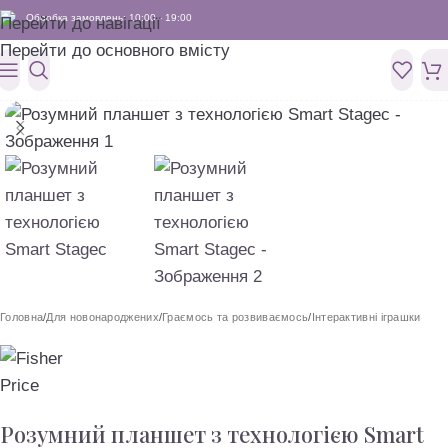
Обробка замовлень: 10:00 - 19:00
Перейти до навігації
Перейти до основного вмісту
Головна
/
Для новонароджених
/
Граємось та розвиваємось
/
Інтерактивні іграшки
Розумний планшет з технологією Smart