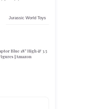
Jurassic World Toys
ptor Blue 18” High & 3.5
 Figures [Amazon