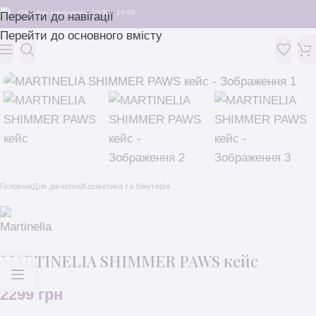
Обробка замовлень: 10:00 - 19:00
Перейти до навігації
Перейти до основного вмісту
Головна
/
Для дівчаток
/
Косметика та біжутерія
MARTINELIA SHIMMER PAWS кейс
2299
грн