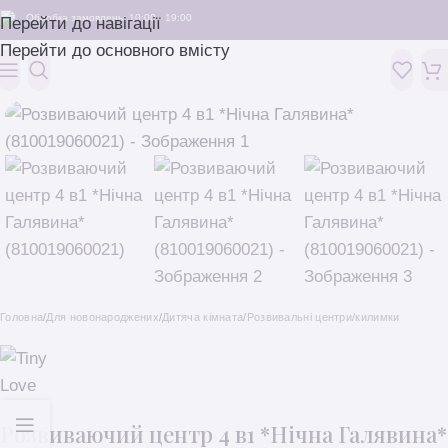
Обробка замовлень: 10:00 - 19:00
Перейти до навігації
Перейти до основного вмісту
Головна
/
Для новонароджених
/
Дитяча кімната
/
Розвивальні центри/килимки
Розвиваючий центр 4 в1 *Нічна Галявина*