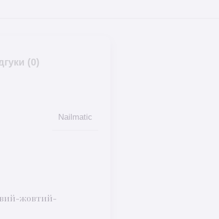
дгуки (0)
Nailmatic
жевий-жовтий-