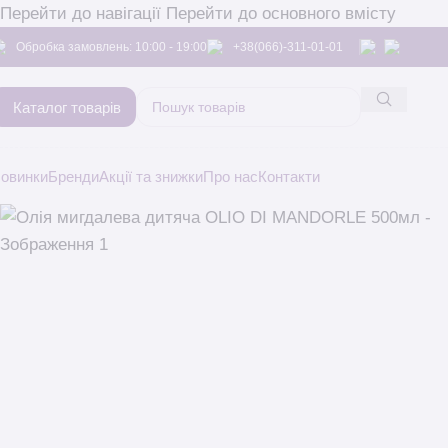
Перейти до навігації
Перейти до основного вмісту
Обробка замовлень: 10:00 - 19:00
+38(066)-311-01-01
Каталог товарів
овинки
Бренди
Акції та знижки
Про нас
Контакти