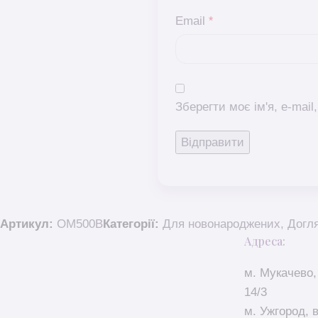
Email
*
Зберегти моє ім'я, e-mai
Артикул:
OM500В
Категорії:
Для новонароджених
,
Догл
Адреса:
м. Мукачево,
14/3
м. Ужгород, 