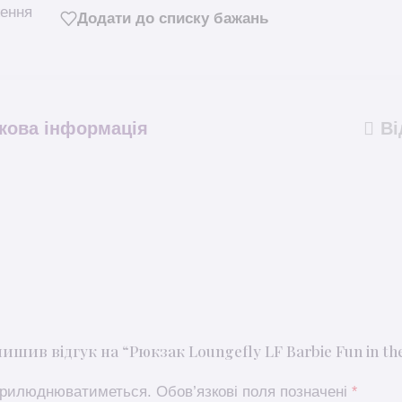
Додати до списку бажань
кова інформація
Ві
шив відгук на “Рюкзак Loungefly LF Barbie Fun in the
оприлюднюватиметься.
Обов’язкові поля позначені
*