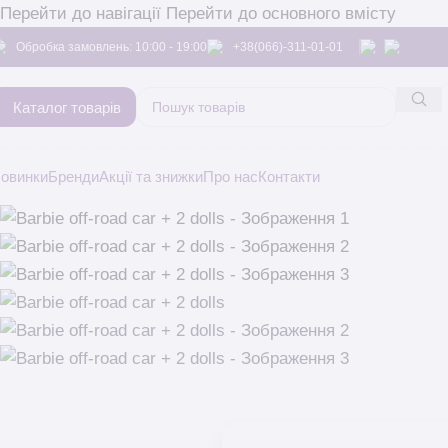
Перейти до навігації
Перейти до основного вмісту
Обробка замовлень: 10:00 - 19:00
+38(066)-311-01-01
Каталог товарів
овинки
Бренди
Акції та знижки
Про нас
Контакти