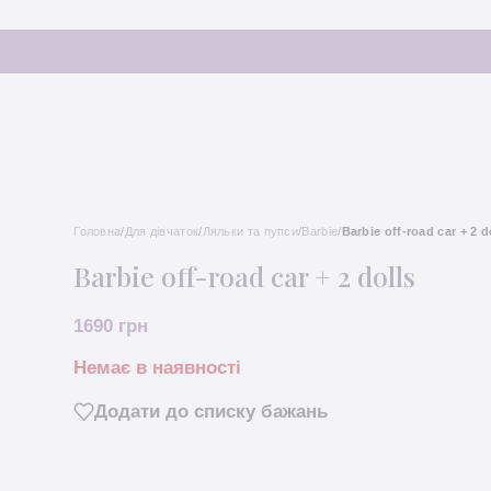
Головна
/
Для дівчаток
/
Ляльки та пупси
/
Barbie
/
Barbie off-road car + 2 d
Barbie off-road car + 2 dolls
1690
грн
Немає в наявності
Додати до списку бажань