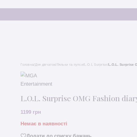
Головна
/
Для дівчаток
/
Ляльки та пупси
/
L.O.L Surprise
/
L.O.L. Surprise 
L.O.L. Surprise OMG Fashion diar
1199
грн
Немає в наявності
Додати до списку бажань