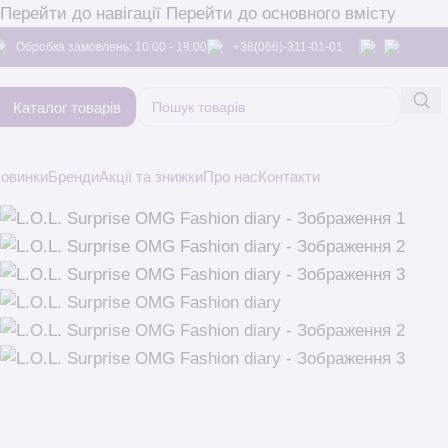
Перейти до навігації
Перейти до основного вмісту
Обробка замовлень: 10:00 - 19:00
+38(066)-311-01-01
Каталог товарів
овинки
Бренди
Акції та знижки
Про нас
Контакти