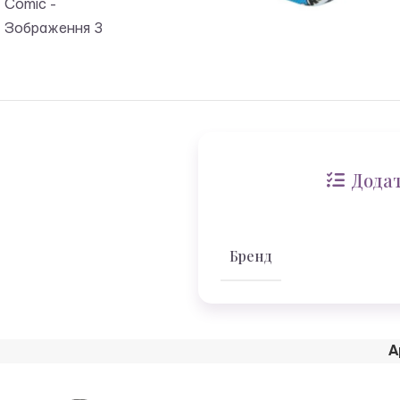
Додат
Бренд
А