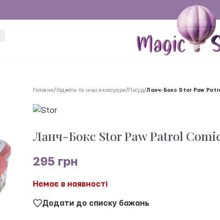
Головна
/
Гаджети та інші аксесуари
/
Посуд
/
Ланч-Бокс Stor Paw Patr
Ланч-Бокс Stor Paw Patrol Comi
295
грн
Немає в наявності
Додати до списку бажань