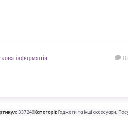
кова інформація
Ві
ртикул:
337246
Категорії:
Гаджети та інші аксесуари
,
Пос