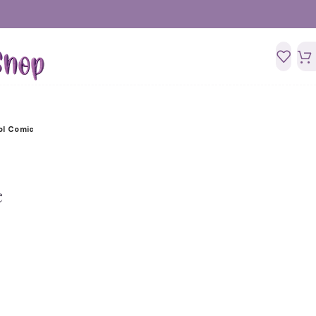
ol Comic
c