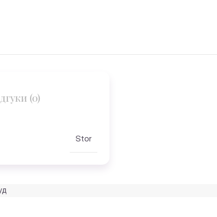
дгуки (0)
Stor
уд