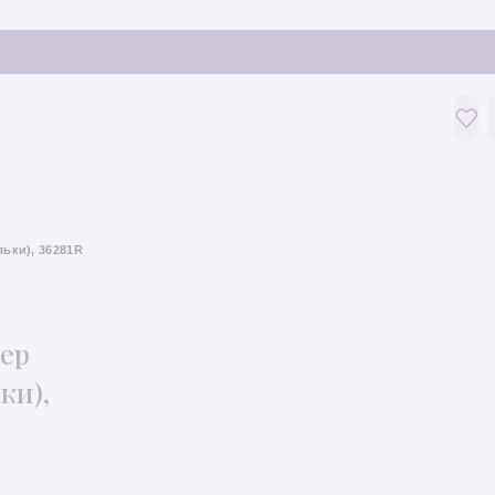
ьки), 36281R
тер
ки),