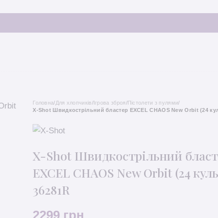
Головна
/
Для хлопчиків
/
Ігрова зброя
/
Пістолети з пулями
/
X-Shot Швидкострільний бластер EXCEL CHAOS New Orbit (24 кул
X-Shot Швидкострільний блас
EXCEL CHAOS New Orbit (24 куль
36281R
2299
грн