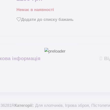
Немає в наявності
Додати до списку бажань
кова інформація
Ві
:
36281R
Категорії:
Для хлопчиків
,
Ігрова зброя
,
Пістолет