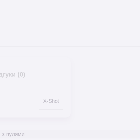
дгуки (0)
X-Shot
и з пулями