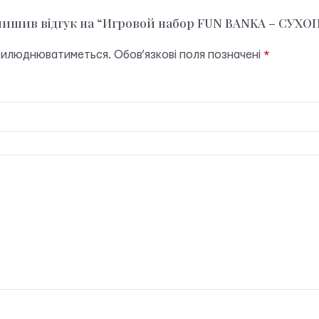
алишив відгук на “Игровой набор FUN BANKA – СУ
прилюднюватиметься.
Обов’язкові поля позначені
*