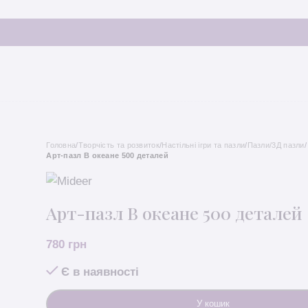
Головна
/
Творчість та розвиток
/
Настільні ігри та пазли
/
Пазли/3Д пазли
/
Арт-пазл В океане 500 деталей
Арт-пазл В океане 500 деталей
780
грн
Є в наявності
У кошик