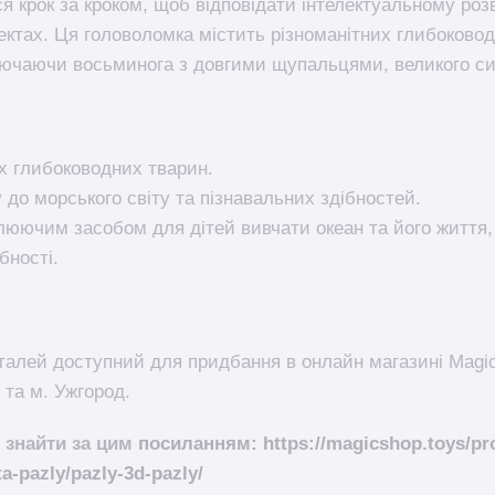
 крок за кроком, щоб відповідати інтелектуальному розв
ектах. Ця головоломка містить різноманітних глибоковод
ючаючи восьминога з довгими щупальцями, великого си
х глибоководних тварин.
 до морського світу та пізнавальних здібностей.
люючим засобом для дітей вивчати океан та його життя
бності.
еталей доступний для придбання в онлайн магазині Magi
 та м. Ужгород.
 знайти за цим
посиланням: https://magicshop.toys/pro
ta-pazly/pazly-3d-pazly/