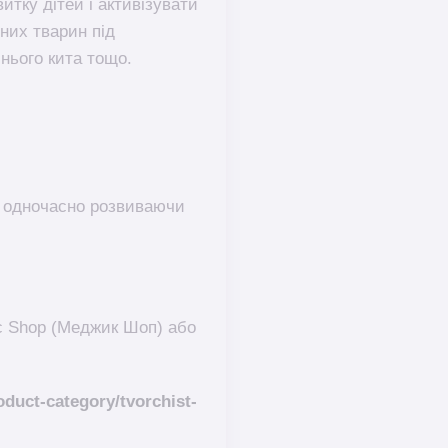
итку дітей і активізувати
них тварин під
нього кита тощо.
, одночасно розвиваючи
c Shop (Меджик Шоп) або
duct-category/tvorchist-