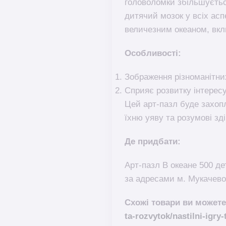
головоломки збільшується
дитячий мозок у всіх асп
величезним океаном, вкл
Особливості:
Зображення різноманітни
Сприяє розвитку інтересу
Цей арт-пазл буде захоп
їхню уяву та розумові зді
Де придбати:
Арт-пазл В океане 500 д
за адресами м. Мукачево
Схожі товари ви можете
ta-rozvytok/nastilni-igry-