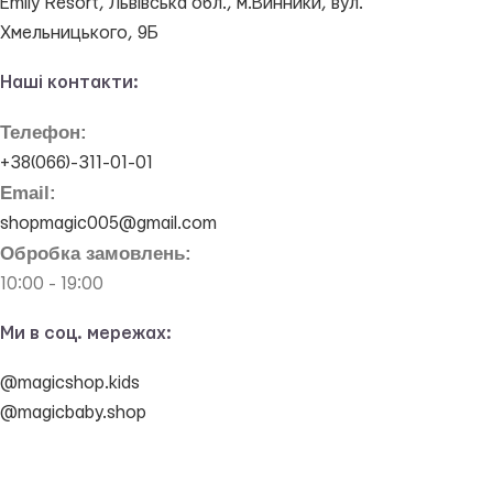
Emily Resort, Львівська обл., м.Винники, вул.
Хмельницького, 9Б
Наші контакти:
Телефон:
+38(066)-311-01-01
Email:
shopmagic005@gmail.com
Обробка замовлень:
10:00 - 19:00
Ми в соц. мережах:
@magicshop.kids
@magicbaby.shop
© Magic Shop - магазин іграшок та товари для немовлят.
elementarno.studio
made with
by