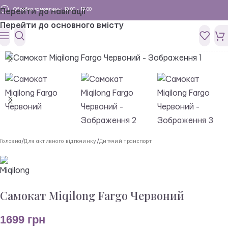
Обробка замовлень: 10:00 - 19:00
Перейти до навігації
Перейти до основного вмісту
Головна
/
Для активного відпочинку
/
Дитячий транспорт
Самокат Miqilong Fargo Червоний
1699
грн