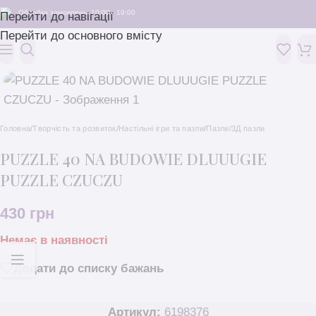
Обробка замовлень: 10:00 - 19:00
Перейти до навігації
Перейти до основного вмісту
Головна
/
Творчість та розвиток
/
Настільні ігри та пазли
/
Пазли/3Д пазли
PUZZLE 40 NA BUDOWIE DLUUUGIE
PUZZLE CZUCZU
430
грн
Немає в наявності
Додати до списку бажань
Артикул:
6198376