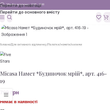
Обробка замовлень: 10:00 - 19:00
Перейти до навігації
Перейти до основного вмісту
Головна
/
Для активного відпочинку
/
Палатки/намети/килими
Micasa Намет *Будиночок мрій*, арт. 416-
19
799
грн
Немає в наявності