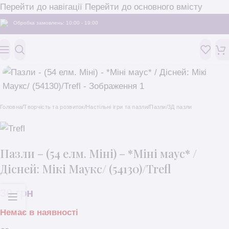
Перейти до навігації
Перейти до основного вмісту
Обробка замовлень: 10:00 - 19:00
Головна
/
Творчість та розвиток
/
Настільні ігри та пазли
/
Пазли/3Д пазли
Пазли – (54 елм. Міні) – *Міні маус* /
Дісней: Мікі Маукс/ (54130)/Trefl
30
грн
Немає в наявності