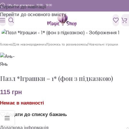
Обробка замовлень: 10:00 - 19:00
Перейти до навігації
Перейти до основного вмісту
Головна
/
Для новонароджених
/
Граємось та розвиваємось
/
Навчальні іграшки
Пазл *Іграшки – 1* (фон з підказкою)
115
грн
Немає в наявності
Додати до списку бажань
Додаткова інформація