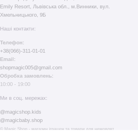
Emily Resort, Львівська обл., м.Винники, вул.
Хмельницького, 9Б
Наші контакти:
Телефон:
+38(066)-311-01-01
Email:
shopmagic005@gmail.com
Обробка замовлень:
10:00 - 19:00
Ми в соц. мережах:
@magicshop.kids
@magicbaby.shop
© Magic Shop - магазин іграшок та товари для немовлят.
made with
by
elementarno.studio