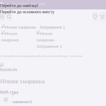
Обробка замовлень: 10:00 - 19:00
Перейти до навігації
Перейти до основного вмісту
Головна
/
Для новонароджених
/
Дитяча кімната
/
Нічники, проектори
Нічник хмаринка
845
грн
Є в наявності