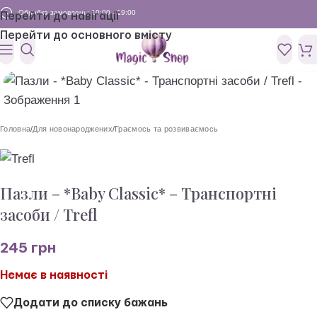
Обробка замовлень: 10:00 - 19:00
Перейти до навігації
Перейти до основного вмісту
Головна
/
Для новонароджених
/
Граємось та розвиваємось
Пазли – *Baby Classic* – Транспортні
засоби / Trefl
245
грн
Немає в наявності
Додати до списку бажань