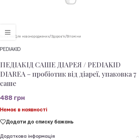
Головна
/
Для новонароджених
/
Здоров'я
/
Вітаміни
PEDIAKID
ПЕДІАКІД САШЕ ДІАРЕЯ / PEDIAKID
DIAREA – пробіотик від діареї, упаковка 7
саше
488
грн
Немає в наявності
Додати до списку бажань
Додаткова інформація