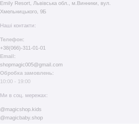
Emily Resort, Львівська обл., м.Винники, вул.
Хмельницького, 9Б
Наші контакти:
Телефон:
+38(066)-311-01-01
Email:
shopmagic005@gmail.com
Обробка замовлень:
10:00 - 19:00
Ми в соц. мережах:
@magicshop.kids
@magicbaby.shop
© Magic Shop - магазин іграшок та товари для немовлят.
made with
by
elementarno.studio