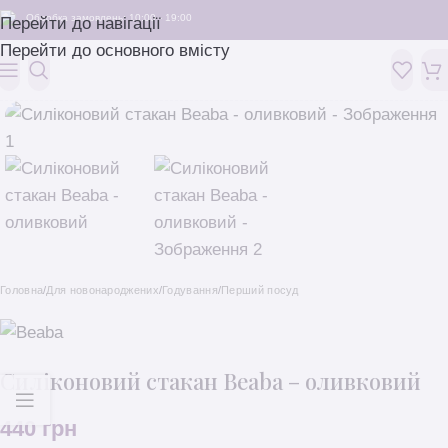
Обробка замовлень: 10:00 - 19:00
Перейти до навігації
Перейти до основного вмісту
Головна
/
Для новонароджених
/
Годування
/
Перший посуд
Силіконовий стакан Beaba – оливковий
440
грн