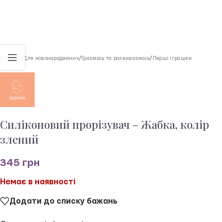
Головна
/
Для новонароджених
/
Граємось та розвиваємось
/
Перші іграшки
Силіконовий прорізувач – Жабка, колір
злений
345
грн
Немає в наявності
Додати до списку бажань