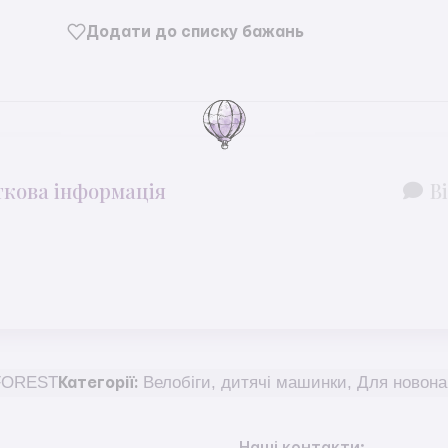
Додати до списку бажань
кова інформація
Ві
FOREST
Велобіги, дитячі машинки
,
Для новон
Категорії: