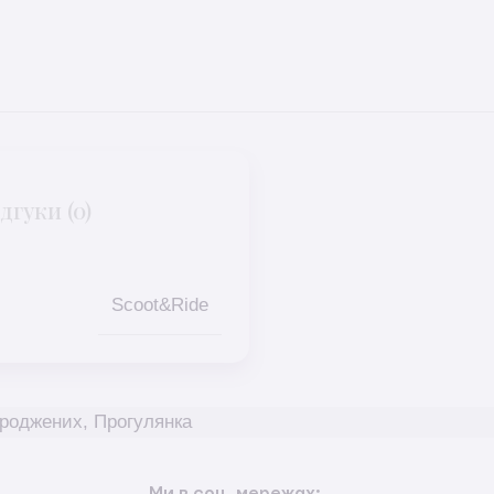
дгуки (0)
Scoot&Ride
ароджених
,
Прогулянка