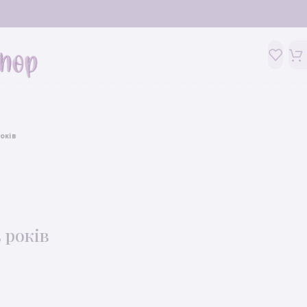
оків
 років